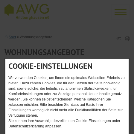
Start
Wohnungsangebote
WOHNUNGSANGEBOTE
COOKIE-EINSTELLUNGEN
zurück
Wir verwenden Cookies, um Ihnen ein optimales Webseiten-Erlebnis zu
Senden
Drucken
nach oben
bieten. Dazu zählen Cookies, die für den Betrieb der Seite notwendig
sind, sowie solche, die lediglich zu anonymen Statistikzwecken, für
Komforteinstellungen oder zur Anzeige personalisierter Inhalte genutzt
werden. Sie können selbst entscheiden, welche Kategorien Sie
zulassen möchten. Bitte beachten Sie, dass auf Basis Ihrer
Kontakt
Einstellungen womöglich nicht mehr alle Funktionalitäten der Seite zur
Verfügung stehen.
AWG Hildburghausen eG
Sie können Ihre Auswahl jederzeit in den Cookie-Einstellungen unter
Datenschutzerklärung anpassen.
Dr.-Theodor-Neubauer-Straße 36